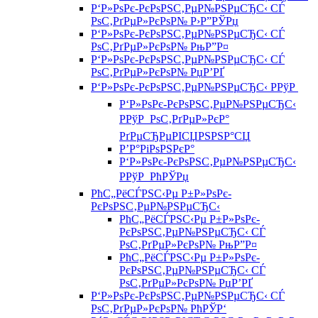
Р‘Р»РѕРє-РєРѕРЅС‚РµР№РЅРµСЂС‹ СЃ
РѕС‚РґРµР»РєРѕР№ Р›Р”РЎРџ
Р‘Р»РѕРє-РєРѕРЅС‚РµР№РЅРµСЂС‹ СЃ
РѕС‚РґРµР»РєРѕР№ РњР”Р¤
Р‘Р»РѕРє-РєРѕРЅС‚РµР№РЅРµСЂС‹ СЃ
РѕС‚РґРµР»РєРѕР№ РџР’РҐ
Р‘Р»РѕРє-РєРѕРЅС‚РµР№РЅРµСЂС‹ РРўР
Р‘Р»РѕРє-РєРѕРЅС‚РµР№РЅРµСЂС‹
РРўР РѕС‚РґРµР»РєР°
РґРµСЂРµРІСЏРЅРЅР°СЏ
Р’Р°РіРѕРЅРєР°
Р‘Р»РѕРє-РєРѕРЅС‚РµР№РЅРµСЂС‹
РРўР РћРЎРџ
РћС„РёСЃРЅС‹Рµ Р±Р»РѕРє-
РєРѕРЅС‚РµР№РЅРµСЂС‹
РћС„РёСЃРЅС‹Рµ Р±Р»РѕРє-
РєРѕРЅС‚РµР№РЅРµСЂС‹ СЃ
РѕС‚РґРµР»РєРѕР№ РњР”Р¤
РћС„РёСЃРЅС‹Рµ Р±Р»РѕРє-
РєРѕРЅС‚РµР№РЅРµСЂС‹ СЃ
РѕС‚РґРµР»РєРѕР№ РџР’РҐ
Р‘Р»РѕРє-РєРѕРЅС‚РµР№РЅРµСЂС‹ СЃ
РѕС‚РґРµР»РєРѕР№ РћРЎР‘