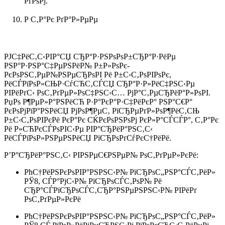
РґРѕРј.
Р С‚Р°Рє РґР°Р»РµРµ
РЈС‡РёС‚С‹РІР°СЏ СЂР°Р·РЅРѕРѕР±СЂР°Р·РёРµ
РЅР°Р·РЅР°С‡РµРЅРёР№ Р±Р»РѕРє-
РєРѕРЅС‚РµР№РЅРµСЂРѕРІ Рё Р±С‹С‚РѕРІРѕРє,
РёСЃРїРѕР»СЊР·СѓСЋС‚СЃСЏ СЂР°Р·Р»РёС‡РЅС‹Рµ
РІРёРґС‹ РѕС‚РґРµР»РѕС‡РЅС‹С… РјР°С‚РµСЂРёР°Р»РѕРІ.
РџРѕ Р¶РµР»Р°РЅРёСЋ Р·Р°РєР°Р·С‡РёРєР° РЅР°С€Р°
РєРѕРјРїР°РЅРёСЏ РјРѕР¶РµС‚ РїСЂРµРґР»РѕР¶РёС‚СЊ
Р±С‹С‚РѕРІРєРё РєР°Рє СЌРєРѕРЅРѕРј РєР»Р°СЃСЃР°, С‚Р°Рє
Рё Р»СЋРєСЃРѕРІС‹Рµ РІР°СЂРёР°РЅС‚С‹
РёСЃРїРѕР»РЅРµРЅРёСЏ РїСЂРѕРґСѓРєС†РёРё.
Р’Р°СЂРёР°РЅС‚С‹ РІРЅРµС€РЅРµР№ РѕС‚РґРµР»РєРё:
РћС†РёРЅРєРѕРІР°РЅРЅС‹Р№ РїСЂРѕС„РЅР°СЃС‚РёР»
РЎ8, СЃР°РјС‹Р№ РїСЂРѕСЃС‚РѕР№ Рё
СЂР°СЃРїСЂРѕСЃС‚СЂР°РЅРµРЅРЅС‹Р№ РІРёРґ
РѕС‚РґРµР»РєРё
РћС†РёРЅРєРѕРІР°РЅРЅС‹Р№ РїСЂРѕС„РЅР°СЃС‚РёР»