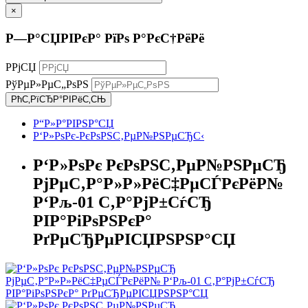
×
Р—Р°СЏРІРєР° РїРѕ Р°РєС†РёРё
РРјСЏ
РўРµР»РµС„РѕРЅ
РћС‚РїСЂР°РІРёС‚СЊ
Р“Р»Р°РІРЅР°СЏ
Р‘Р»РѕРє-РєРѕРЅС‚РµР№РЅРµСЂС‹
Р‘Р»РѕРє РєРѕРЅС‚РµР№РЅРµСЂ
РјРµС‚Р°Р»Р»РёС‡РµСЃРєРёР№
Р‘Рљ-01 С‚Р°РјР±СѓСЂ
РІР°РіРѕРЅРєР°
РґРµСЂРµРІСЏРЅРЅР°СЏ