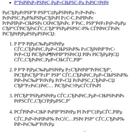
Р”РѕРїРѕР»РЅРёС‚РµР»СЊРЅС‹Рµ РѕРїС†РёРё
РџСЂРµРґРЅР°Р·РЅР°С‡РµРЅРёРµ Р±Р»РѕРє-
РєРѕРЅС‚РµР№РЅРµСЂРѕРІ Р±С‹С‚РѕРІРѕРє
РґРѕРІРѕР»СЊРЅРѕ С€РёСЂРѕРє. Р’РѕС‚ РЅР°РёР±РѕР»РµРµ
СЂР°СЃРїСЂРѕСЃС‚СЂР°РЅРµРЅРЅС‹Р№ СЃРїРёСЃРѕРє
РїСЂРёРјРµРЅРµРЅРёСЏ:
Р Р°Р·РјРµС‰РµРЅРёРµ
СЃС‚СЂРѕРёС‚РµР»СЊРЅРѕР№ Р±СЂРёРіР°РґС‹
РґР»СЏ РїСЂРѕР¶РёРІР°РЅРёСЏ РІРѕ РІСЂРµРјСЏ
СЃС‚СЂРѕРёС‚РµР»СЊСЃС‚РІР°
Р Р°Р·РјРµС‰РµРЅРёРµ Р±СЂРёРіР°РґРёСЂР°,
РїСЂРѕСЂР°Р±Р° РЅР° СЃС‚СЂРѕРёС‚РµР»СЊРЅРѕР№
РїР»РѕС‰Р°РґРєРµ РґР»СЏ РєРѕРЅС‚СЂРѕР»СЏ
СЂР°Р±РѕС‡РёС… РїСЂРѕС†РµСЃСЃРѕРІ
РҐСЂР°РЅРµРЅРёРµ СЃС‚СЂРѕРёС‚РµР»СЊРЅРѕРіРѕ
РёРЅСЃС‚СЂСѓРјРµРЅС‚Р°
РСЃРїРѕР»СЊР·РѕРІР°РЅРёРµ РІ РєР°С‡РµСЃС‚РІРµ
СЃС‚РѕР»РѕРІРѕР№ РєСѓС…РЅРё РЅР° СЃС‚СЂРѕР№
РїР»РѕС‰Р°РґРєРµ