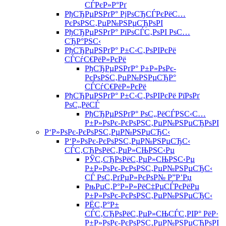
СЃРєР»Р°Рґ
РђСЂРµРЅРґР° РјРѕСЂСЃРєРёС…
РєРѕРЅС‚РµР№РЅРµСЂРѕРІ
РђСЂРµРЅРґР° РїРѕСЃС‚РѕРІ РѕС…
СЂР°РЅС‹
РђСЂРµРЅРґР° Р±С‹С‚РѕРІРєРё
СЃСѓС€РёР»РєРё
РђСЂРµРЅРґР° Р±Р»РѕРє-
РєРѕРЅС‚РµР№РЅРµСЂР°
СЃСѓС€РёР»РєРё
РђСЂРµРЅРґР° Р±С‹С‚РѕРІРєРё РїРѕРґ
РѕС„РёСЃ
РђСЂРµРЅРґР° РѕС„РёСЃРЅС‹С…
Р±Р»РѕРє-РєРѕРЅС‚РµР№РЅРµСЂРѕРІ
Р‘Р»РѕРє-РєРѕРЅС‚РµР№РЅРµСЂС‹
Р‘Р»РѕРє-РєРѕРЅС‚РµР№РЅРµСЂС‹
СЃС‚СЂРѕРёС‚РµР»СЊРЅС‹Рµ
РЎС‚СЂРѕРёС‚РµР»СЊРЅС‹Рµ
Р±Р»РѕРє-РєРѕРЅС‚РµР№РЅРµСЂС‹
СЃ РѕС‚РґРµР»РєРѕР№ Р”Р’Рџ
РњРµС‚Р°Р»Р»РёС‡РµСЃРєРёРµ
Р±Р»РѕРє-РєРѕРЅС‚РµР№РЅРµСЂС‹
РЁС‚Р°Р±
СЃС‚СЂРѕРёС‚РµР»СЊСЃС‚РІР° РёР·
Р±Р»РѕРє-РєРѕРЅС‚РµР№РЅРµСЂРѕРІ