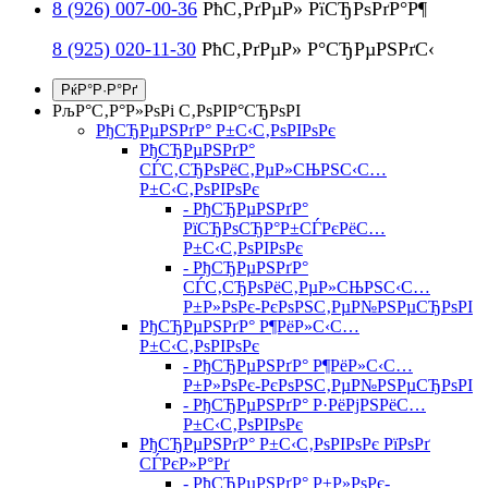
8 (926) 007-00-36
РћС‚РґРµР» РїСЂРѕРґР°Р¶
8 (925) 020-11-30
РћС‚РґРµР» Р°СЂРµРЅРґС‹
РќР°Р·Р°Рґ
РљР°С‚Р°Р»РѕРі С‚РѕРІР°СЂРѕРІ
РђСЂРµРЅРґР° Р±С‹С‚РѕРІРѕРє
РђСЂРµРЅРґР°
СЃС‚СЂРѕРёС‚РµР»СЊРЅС‹С…
Р±С‹С‚РѕРІРѕРє
- РђСЂРµРЅРґР°
РїСЂРѕСЂР°Р±СЃРєРёС…
Р±С‹С‚РѕРІРѕРє
- РђСЂРµРЅРґР°
СЃС‚СЂРѕРёС‚РµР»СЊРЅС‹С…
Р±Р»РѕРє-РєРѕРЅС‚РµР№РЅРµСЂРѕРІ
РђСЂРµРЅРґР° Р¶РёР»С‹С…
Р±С‹С‚РѕРІРѕРє
- РђСЂРµРЅРґР° Р¶РёР»С‹С…
Р±Р»РѕРє-РєРѕРЅС‚РµР№РЅРµСЂРѕРІ
- РђСЂРµРЅРґР° Р·РёРјРЅРёС…
Р±С‹С‚РѕРІРѕРє
РђСЂРµРЅРґР° Р±С‹С‚РѕРІРѕРє РїРѕРґ
СЃРєР»Р°Рґ
- РђСЂРµРЅРґР° Р±Р»РѕРє-