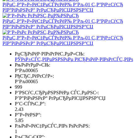
РџСЂРѕРёР·РІРѕРґРёС‚РµР»СЊ:
РЎРѕР±СЃС‚РІРµРЅРЅРѕРµ РїСЂРѕРёР·РІРѕРґСЃС‚РІРѕ
РњРѕРґРµР»СЊ:
Р‘Рљ00065
РђСЂС‚РёРєСѓР»:
Р‘Рљ00065
999
Р’РЅСѓС‚СЂРµРЅРЅРёРµ СЃС‚РµРЅС‹:
Р’Р°РіРѕРЅРєР° РґРµСЂРµРІСЏРЅРЅР°СЏ
Р’С‹СЃРѕС‚Р°:
2.43
Р”Р»РёРЅР°:
5.85
РљРѕР»РёС‡РµСЃС‚РІРѕ РѕРєРѕРЅ:
1
РљСЂС‹С€Р°: