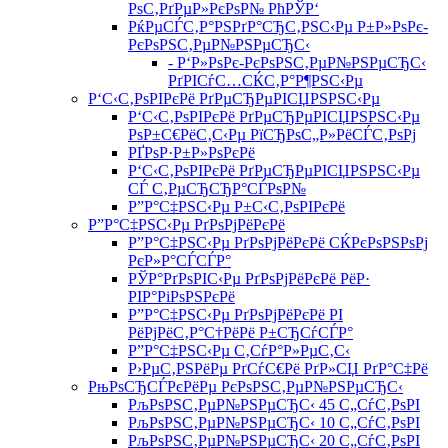
РѕС‚РґРµР»РєРѕР№ РћРЎР‘
РќРµСЃС‚Р°РЅРґР°СЂС‚РЅС‹Рµ Р±Р»РѕРє-
РєРѕРЅС‚РµР№РЅРµСЂС‹
- Р‘Р»РѕРє-РєРѕРЅС‚РµР№РЅРµСЂС‹
РґРІСѓС…СЌС‚Р°Р¶РЅС‹Рµ
Р‘С‹С‚РѕРІРєРё РґРµСЂРµРІСЏРЅРЅС‹Рµ
Р‘С‹С‚РѕРІРєРё РґРµСЂРµРІСЏРЅРЅС‹Рµ
РѕР±С€РёС‚С‹Рµ РїСЂРѕС„Р»РёСЃС‚РѕРј
РҐРѕР·Р±Р»РѕРєРё
Р‘С‹С‚РѕРІРєРё РґРµСЂРµРІСЏРЅРЅС‹Рµ
СЃ С‚РµСЂСЂР°СЃРѕР№
Р”Р°С‡РЅС‹Рµ Р±С‹С‚РѕРІРєРё
Р”Р°С‡РЅС‹Рµ РґРѕРјРёРєРё
Р”Р°С‡РЅС‹Рµ РґРѕРјРёРєРё СЌРєРѕРЅРѕРј
РєР»Р°СЃСЃР°
РЎР°РґРѕРІС‹Рµ РґРѕРјРёРєРё РёР·
РІР°РіРѕРЅРєРё
Р”Р°С‡РЅС‹Рµ РґРѕРјРёРєРё РІ
РёРјРёС‚Р°С†РёРё Р±СЂСѓСЃР°
Р”Р°С‡РЅС‹Рµ С‚СѓР°Р»РµС‚С‹
Р›РµС‚РЅРёРµ РґСѓС€Рё РґР»СЏ РґР°С‡Рё
РњРѕСЂСЃРєРёРµ РєРѕРЅС‚РµР№РЅРµСЂС‹
РљРѕРЅС‚РµР№РЅРµСЂС‹ 45 С„СѓС‚РѕРІ
РљРѕРЅС‚РµР№РЅРµСЂС‹ 10 С„СѓС‚РѕРІ
РљРѕРЅС‚РµР№РЅРµСЂС‹ 20 С„СѓС‚РѕРІ