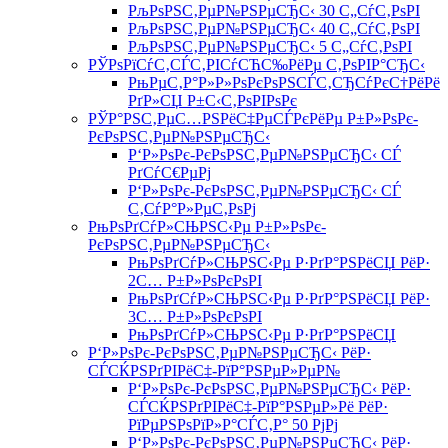
РљРѕРЅС‚РµР№РЅРµСЂС‹ 30 С„СѓС‚РѕРІ
РљРѕРЅС‚РµР№РЅРµСЂС‹ 40 С„СѓС‚РѕРІ
РљРѕРЅС‚РµР№РЅРµСЂС‹ 5 С„СѓС‚РѕРІ
РЎРѕРїСѓС‚СЃС‚РІСѓСЋС‰РёРµ С‚РѕРІР°СЂС‹
РњРµС‚Р°Р»Р»РѕРєРѕРЅСЃС‚СЂСѓРєС†РёРё
РґР»СЏ Р±С‹С‚РѕРІРѕРє
РЎР°РЅС‚РµС…РЅРёС‡РµСЃРєРёРµ Р±Р»РѕРє-
РєРѕРЅС‚РµР№РЅРµСЂС‹
Р‘Р»РѕРє-РєРѕРЅС‚РµР№РЅРµСЂС‹ СЃ
РґСѓС€РµРј
Р‘Р»РѕРє-РєРѕРЅС‚РµР№РЅРµСЂС‹ СЃ
С‚СѓР°Р»РµС‚РѕРј
РњРѕРґСѓР»СЊРЅС‹Рµ Р±Р»РѕРє-
РєРѕРЅС‚РµР№РЅРµСЂС‹
РњРѕРґСѓР»СЊРЅС‹Рµ Р·РґР°РЅРёСЏ РёР·
2С… Р±Р»РѕРєРѕРІ
РњРѕРґСѓР»СЊРЅС‹Рµ Р·РґР°РЅРёСЏ РёР·
3С… Р±Р»РѕРєРѕРІ
РњРѕРґСѓР»СЊРЅС‹Рµ Р·РґР°РЅРёСЏ
Р‘Р»РѕРє-РєРѕРЅС‚РµР№РЅРµСЂС‹ РёР·
СЃСЌРЅРґРІРёС‡-РїР°РЅРµР»РµР№
Р‘Р»РѕРє-РєРѕРЅС‚РµР№РЅРµСЂС‹ РёР·
СЃСЌРЅРґРІРёС‡-РїР°РЅРµР»Рё РёР·
РїРµРЅРѕРїР»Р°СЃС‚Р° 50 РјРј
Р‘Р»РѕРє-РєРѕРЅС‚РµР№РЅРµСЂС‹ РёР·