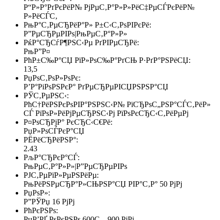
Р“Р»Р°РґРєРёР№ РјРµС‚Р°Р»Р»РёС‡РµСЃРєРёР№
Р»РёСЃС‚
РњР°С‚РµСЂРёР°Р» Р±С‹С‚РѕРІРєРё:
Р”РµСЂРµРІРѕ|РњРµС‚Р°Р»Р»
РќР°СЂСѓР¶РЅС‹Рµ РґРІРµСЂРё:
РњР”Р¤
РћР±С‰Р°СЏ РїР»РѕС‰Р°РґСЊ Р·РґР°РЅРёСЏ:
13,5
РџРѕС‚РѕР»РѕРє:
Р’Р°РіРѕРЅРєР° РґРµСЂРµРІСЏРЅРЅР°СЏ
РЎС‚РµРЅС‹:
РћС†РёРЅРєРѕРІР°РЅРЅС‹Р№ РїСЂРѕС„РЅР°СЃС‚РёР»
СЃ РїРѕР»РёРјРµСЂРЅС‹Рј РїРѕРєСЂС‹С‚РёРµРј
Р¤РѕСЂРјР° РєСЂС‹С€Рё:
РџР»РѕСЃРєР°СЏ
РЁРёСЂРёРЅР°:
2.43
РљР°СЂРєР°СЃ:
РњРµС‚Р°Р»Р»|Р”РµСЂРµРІРѕ
РЈС‚РµРїР»РµРЅРёРµ:
РњРёРЅРµСЂР°Р»СЊРЅР°СЏ РІР°С‚Р° 50 РјРј
РџРѕР»:
Р”РЎРџ 16 РјРј
РћРєРЅРѕ:
РџР’РҐ РѕРєРЅРѕ 600С…900 РјРј