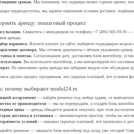
блюдение сроков.
Мы понимаем, что задержка может сорвать проект, поэ
адка труднодоступна, мы заранее оцениваем условия доставки, подбира
ормить аренду: пошаговый процесс
нсультация.
Свяжитесь с менеджером по телефону +7 (495) 665-93-91 — 
ком аренды.
дбор варианта.
Изучите каталог на сайте, выберите подходящую модель
ормление договора.
Мы готовим документы с чётким указанием сроков, 
ставка и монтаж.
Согласовываем дату, доставляем блок-контейнер, уста
сплуатация.
Вы используете контейнер, а мы контролируем его состояни
врат.
По окончании срока аренды мы забираем модуль или обсуждаем пр
мся сделать процесс прозрачным: нет скрытых платежей, все условия фи
: почему выбирают modul24.ru
льшой ассортимент
— найдём решение под любые задачи, от компактног
чество от производителя
— мы не перепродаём, а создаём блок-контейн
годные цены
— аренда обходится дешевле покупки, при этом вы получае
страя доставка и установка
— минимизируем простои, чтобы вы могли 
озрачность условий
— никаких скрытых платежей, всё прописано в дог
ывайте решение — закажите блок-контейнер под склад уже сегодня! Свя