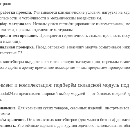
нтроля:
работка проекта.
Учитываются климатические условия, нагрузка на кар
опасности и устойчивости к механическим воздействиям.
дбор материалов.
Используются сертифицированные пиломатериалы, мет
плители, прочные отделочные материалы.
рка и тестирование.
Проверяется герметичность стыков, прочность нес
и наличии).
нальная проверка.
Перед отправкой заказчику модуль осматривают инж
тветствие ТЗ.
к-контейнеры выдерживают интенсивную эксплуатацию, перепады темпер
сто сдаём в аренду временное помещение — мы предлагаем проверенное
имент и комплектация: подберём складской модуль под
modul24.ru представлен широкий выбор модулей — от базовых моделей 
м:
значение.
Для хранения сухих товаров, сезонных изделий, инструментов
жимом.
ъём хранения.
От компактных контейнеров (для малого бизнеса) до мас
онность.
Утеплённые варианты для круглогодичного использования, обл