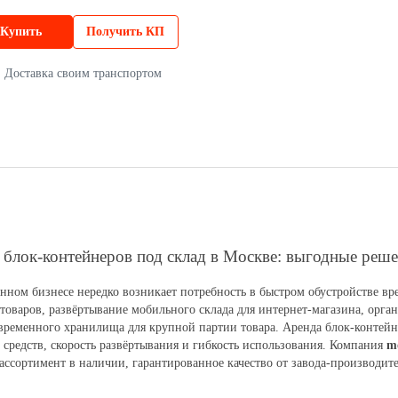
Купить
Получить КП
Доставка своим транспортом
 блок-контейнеров под склад в Москве: выгодные реше
нном бизнесе нередко возникает потребность в быстром обустройстве вр
товаров, развёртывание мобильного склада для интернет-магазина, орг
временного хранилища для крупной партии товара. Аренда блок-контейн
средств, скорость развёртывания и гибкость использования. Компания
m
ссортимент в наличии, гарантированное качество от завода-производит