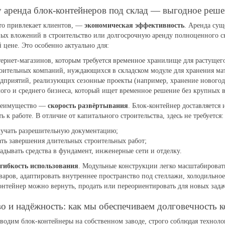
 аренда блок-контейнеров под склад — выгодное реше
то привлекает клиентов, —
экономическая эффективность
. Аренда сущ
ных вложений в строительство или долгосрочную аренду полноценного с
 цене. Это особенно актуально для:
ернет-магазинов, которым требуется временное хранилище для растущего
оительных компаний, нуждающихся в складском модуле для хранения ма
дприятий, реализующих сезонные проекты (например, хранение новогод
ого и среднего бизнеса, который ищет временное решение без крупных 
реимущество —
скорость развёртывания
. Блок-контейнер доставляется 
ь к работе. В отличие от капитального строительства, здесь не требуется:
учать разрешительную документацию;
ть завершения длительных строительных работ;
адывать средства в фундамент, инженерные сети и отделку.
гибкость использования
. Модульные конструкции легко масштабировать
варов, адаптировать внутреннее пространство под стеллажи, холодильно
онтейнер можно вернуть, продать или переориентировать для новых зада
во и надёжность: как мы обеспечиваем долговечность 
одим блок-контейнеры на собственном заводе, строго соблюдая техноло