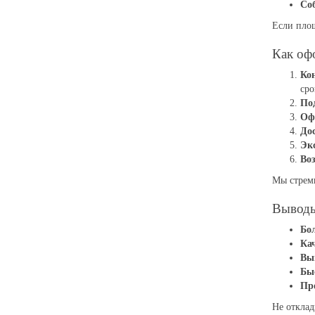
Со
Если площ
Как оф
Ко
сро
По
Оф
До
Эк
Воз
Мы стреми
Выводы
Бо
Ка
Вы
Бы
Пр
Не отклад