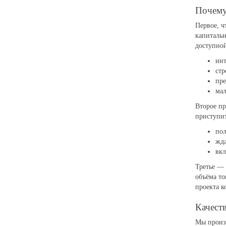
Почему
Первое, ч
капиталь
доступной
инт
стр
пре
мал
Второе п
приступит
пол
жда
вкл
Третье —
объёма то
проекта к
Качест
Мы произв