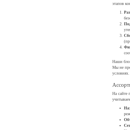
этапов ко
Раз
без
По
уте
Сбо
(пр
Фи
соо
Наши бло
Мы не про
условиях.
Ассорт
На сайте 
учитывае
На
ре
Об
Сез