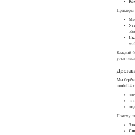
Ко
Примеры 
Мо
Ут
обо
Ск
мой
Каждый б
установка
Достав
Мы берём 
modul24.r
опе
акк
под
Почему эт
Эк
Сн