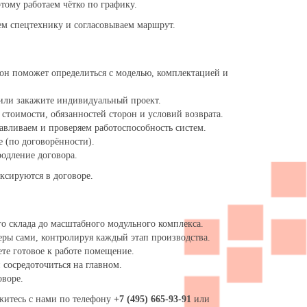
тому работаем чётко по графику.
ем спецтехнику и согласовываем маршрут.
он поможет определиться с моделью, комплектацией и
 или закажите индивидуальный проект.
стоимости, обязанностей сторон и условий возврата.
навливаем и проверяем работоспособность систем.
е (по договорённости).
одление договора.
ксируются в договоре.
о склада до масштабного модульного комплекса.
еры сами, контролируя каждый этап производства.
те готовое к работе помещение.
сосредоточиться на главном.
оворе.
житесь с нами по телефону
+7 (495) 665-93-91
или