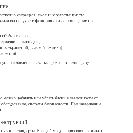
ние
ественно сокращает начальные затраты: вместо
клада вы получаете функциональное помещение по
 объёма товаров;
териалов на площадке;
них украшений, садовой техники);
вложений.
и устанавливается в сжатые сроки, позволяя сразу
: можно добавить или убрать блоки в зависимости от
е оборудование, системы безопасности. При завершении
ч.
конструкций
гические стандарты. Каждый модуль проходит несколько