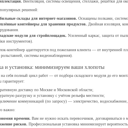
мплектация.
Вентиляция, системы освещения, стеллажи, решётки для ок
популярных решений:
бильные склады для интернет-магазинов.
Оснащены полками, системой
еплённые контейнеры для хранения продуктов.
Двойная изоляция, кон
рудования.
ладские модули для стройплощадок.
Усиленный каркас, защита от пыл
ки инструментов).
лок-контейнер адаптируется под пожелания клиента — от внутренней п
 рольставней, системы видеонаблюдения).
ка и установка: минимизируем ваши хлопоты
на себя полный цикл работ — от подбора складского модуля до его мон
u гарантирует:
ративную доставку по Москве и Московской области;
уратную разгрузку и установку с учётом рельефа местности;
ключение коммуникаций (по запросу) — электричество, водоснабжение,
о важно:
ономия времени.
Вам не нужно искать перевозчиков, договариваться о 
ижение рисков.
Профессиональная установка минимизирует вероятность